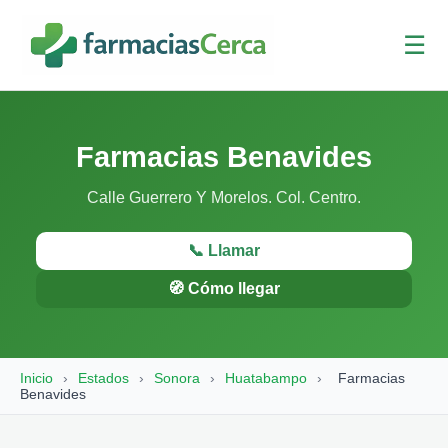
☰
Farmacias Benavides
Calle Guerrero Y Morelos. Col. Centro.
📞 Llamar
🧭 Cómo llegar
Inicio
›
Estados
›
Sonora
›
Huatabampo
›
Farmacias
Benavides